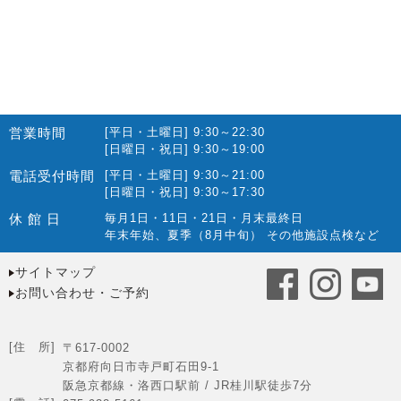
営業時間
[平日・土曜日] 9:30～22:30
[日曜日・祝日] 9:30～19:00
電話受付時間
[平日・土曜日] 9:30～21:00
[日曜日・祝日] 9:30～17:30
休 館 日
毎月1日・11日・21日・月末最終日
年末年始、夏季（8月中旬） その他施設点検など
サイトマップ
お問い合わせ・ご予約
[住 所]
〒617-0002
京都府向日市寺戸町石田9-1
阪急京都線・洛西口駅前 / JR桂川駅徒歩7分