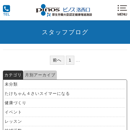
スタッフブログ
前へ
1
...
カテゴリ
月別アーカイブ
未分類
たけちゃん４さいスイマーになる
健康づくり
イベント
レッスン