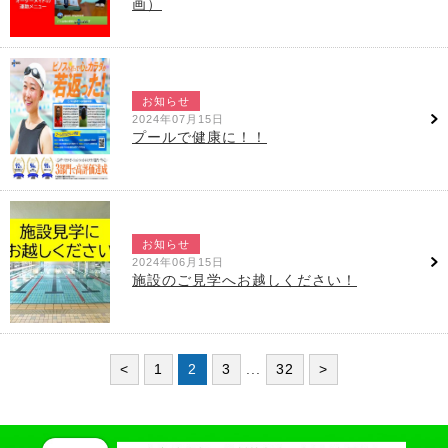
画）
お知らせ
2024年07月15日
プールで健康に！！
お知らせ
2024年06月15日
施設のご見学へお越しください！
<
1
2
3
...
32
>