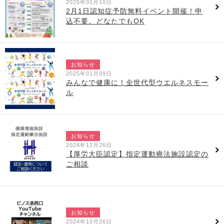
2025年01月10日
2月1日認知症予防無料イベント開催！申
込不要。どなたでもOK
お知らせ
2025年01月09日
みんなで健康に！全世代型ウエルネスモー
ル
お知らせ
2024年12月26日
【厚労大臣認定】指定運動療法施設認定の
ご相談
お知らせ
2024年10月26日