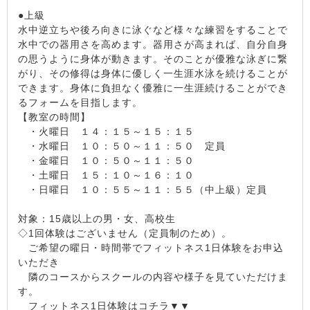
●上級
水中逆立ちや後ろ向きに泳ぐなど様々な練習をすることで
水中での器用さを高めます。器用さが高まれば、自分自身
の思うように身体が動きます。そのことが優雅な泳ぎに繋
がり、その修得は身体に優しく一生涯水泳を続けることが
できます。身体に負担なく優雅に一生涯続けることができ
るフォームを目指します。
【教室の時間】
・火曜日 １４：１５～１５：１５
・水曜日 １０：５０～１１：５０ 定員
・金曜日 １０：５０～１１：５０
・土曜日 １５：１０～１６：１０
・日曜日 １０：５５～１１：５５（中上級）定員
対象：15歳以上の男・女、高校生
◇1回体験はございません（定員制のため）。
ご希望の曜日・時間帯でフィットネス1日体験をお申込
いただき
隣のコースからスクールの内容や様子を見ていただけま
す。
フィットネス1日体験はコチラ▼▼