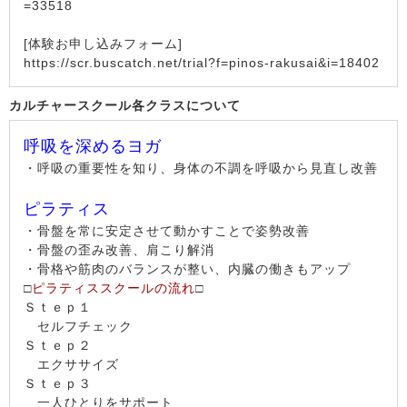
=33518
[体験お申し込みフォーム]
https://scr.buscatch.net/trial?f=pinos-rakusai&i=18402
カルチャースクール各クラスについて
呼吸を深めるヨガ
・呼吸の重要性を知り、身体の不調を呼吸から見直し改善
ピラティス
・骨盤を常に安定させて動かすことで姿勢改善
・骨盤の歪み改善、肩こり解消
・骨格や筋肉のバランスが整い、内臓の働きもアップ
□
ピラティススクールの流れ
□
Ｓｔｅｐ１
セルフチェック
Ｓｔｅｐ２
エクササイズ
Ｓｔｅｐ３
一人ひとりをサポート