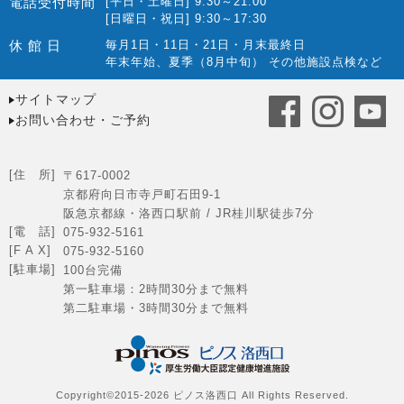
電話受付時間
[平日・土曜日] 9:30～21:00
[日曜日・祝日] 9:30～17:30
休 館 日
毎月1日・11日・21日・月末最終日
年末年始、夏季（8月中旬） その他施設点検など
サイトマップ
お問い合わせ・ご予約
[住 所]
〒617-0002
京都府向日市寺戸町石田9-1
阪急京都線・洛西口駅前 / JR桂川駅徒歩7分
[電 話]
075-932-5161
[F A X]
075-932-5160
[駐車場]
100台完備
第一駐車場：2時間30分まで無料
第二駐車場・3時間30分まで無料
Copyright©2015-2026 ピノス洛西口 All Rights Reserved.