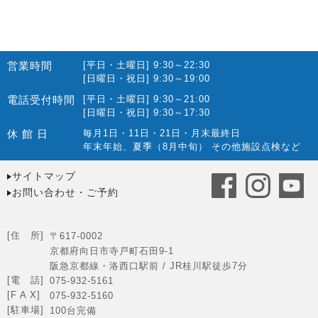
営業時間
[平日・土曜日] 9:30～22:30
[日曜日・祝日] 9:30～19:00
電話受付時間
[平日・土曜日] 9:30～21:00
[日曜日・祝日] 9:30～17:30
休 館 日
毎月1日・11日・21日・月末最終日
年末年始、夏季（8月中旬） その他施設点検など
サイトマップ
お問い合わせ・ご予約
[住 所]
〒617-0002
京都府向日市寺戸町石田9-1
阪急京都線・洛西口駅前 / JR桂川駅徒歩7分
[電 話]
075-932-5161
[F A X]
075-932-5160
[駐車場]
100台完備