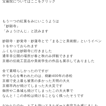
宝厳院についてはここをクリック
もう一つの紅葉をみにいこうようは
『妙顕寺』
「みょうけんじ」と読みます
妙顕寺・妙覚寺・妙蓮寺とで『まるごと美術館』というイベン
トをやっておられます
ふくもりは妙顕寺に行きました
通常非公開の場所が春と秋のみ拝観できます
京都の伝統工芸品や美術学生の作品も展示してありました
全て素晴らしかったのですが
中でも心を奪われたのは、樹齢400年の赤松
京都で史上最も被害の多かった天明の大火
京都市内が焼けてしまった大火災です
御所や二条城も焼けてしまったこの大火事で
なんと！この赤松は焼けることなく残ったそうです
だからなのか、とても強いエネルギーと包容力を感じました