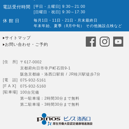
電話受付時間
[平日・土曜日] 9:30～21:00
[日曜日・祝日] 9:30～17:30
休 館 日
毎月1日・11日・21日・月末最終日
年末年始、夏季（8月中旬） その他施設点検など
サイトマップ
お問い合わせ・ご予約
[住 所]
〒617-0002
京都府向日市寺戸町石田9-1
阪急京都線・洛西口駅前 / JR桂川駅徒歩7分
[電 話]
075-932-5161
[F A X]
075-932-5160
[駐車場]
100台完備
第一駐車場：2時間30分まで無料
第二駐車場・3時間30分まで無料