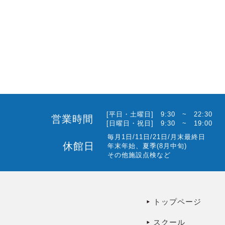
[平日・土曜日] 9:30 ~ 22:30
営業時間
[日曜日・祝日] 9:30 ~ 19:00
毎月1日/11日/21日/月末最終日
休館日
年末年始、夏季(8月中旬)
その他施設点検など
トップページ
スクール