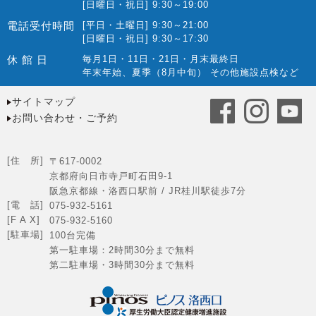
[日曜日・祝日] 9:30～19:00
電話受付時間
[平日・土曜日] 9:30～21:00
[日曜日・祝日] 9:30～17:30
休 館 日
毎月1日・11日・21日・月末最終日
年末年始、夏季（8月中旬） その他施設点検など
サイトマップ
お問い合わせ・ご予約
[住 所]
〒617-0002
京都府向日市寺戸町石田9-1
阪急京都線・洛西口駅前 / JR桂川駅徒歩7分
[電 話]
075-932-5161
[F A X]
075-932-5160
[駐車場]
100台完備
第一駐車場：2時間30分まで無料
第二駐車場・3時間30分まで無料