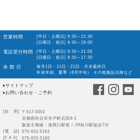
営業時間
[平日・土曜日] 9:30～22:30
[日曜日・祝日] 9:30～19:00
電話受付時間
[平日・土曜日] 9:30～21:00
[日曜日・祝日] 9:30～17:30
休 館 日
毎月1日・11日・21日・月末最終日
年末年始、夏季（8月中旬） その他施設点検など
サイトマップ
お問い合わせ・ご予約
[住 所]
〒617-0002
京都府向日市寺戸町石田9-1
阪急京都線・洛西口駅前 / JR桂川駅徒歩7分
[電 話]
075-932-5161
[F A X]
075-932-5160