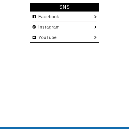
2023.03(15)
SNS
2023.02(8)
Facebook
2023.01(7)
Instagram
2022.12(10)
YouTube
2022.11(16)
2022.10(14)
2022.09(16)
2022.08(15)
2022.07(23)
2022.06(29)
2022.05(27)
2022.04(25)
2022.03(23)
2022.02(13)