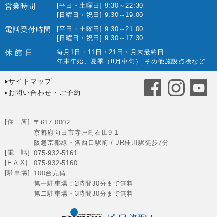
営業時間
[平日・土曜日] 9:30～22:30
2022.01(10)
[日曜日・祝日] 9:30～19:00
2021.12(12)
電話受付時間
[平日・土曜日] 9:30～21:00
[日曜日・祝日] 9:30～17:30
2021.11(15)
休 館 日
毎月1日・11日・21日・月末最終日
2021.10(22)
年末年始、夏季（8月中旬） その他施設点検など
2021.09(10)
サイトマップ
2021.08(14)
お問い合わせ・ご予約
2021.07(19)
2021.06(13)
[住 所]
〒617-0002
2021.05(9)
京都府向日市寺戸町石田9-1
阪急京都線・洛西口駅前 / JR桂川駅徒歩7分
2021.04(12)
[電 話]
075-932-5161
[F A X]
075-932-5160
2021.03(14)
[駐車場]
100台完備
2021.02(15)
第一駐車場：2時間30分まで無料
第二駐車場・3時間30分まで無料
2021.01(10)
2020.12(32)