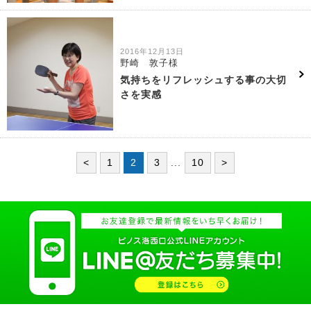
2016年12月13日
野崎 敦子様
気持ちをリフレッシュする事の大切
さを実感
<
1
2
3
...
10
>